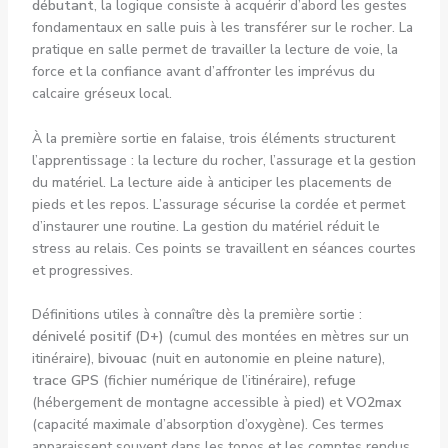
débutant
, la logique consiste à acquérir d’abord les gestes
fondamentaux en salle puis à les transférer sur le rocher. La
pratique en salle permet de travailler la lecture de voie, la
force et la confiance avant d’affronter les imprévus du
calcaire gréseux local.
À la première sortie en falaise, trois éléments structurent
l’apprentissage : la lecture du rocher, l’assurage et la gestion
du matériel. La lecture aide à anticiper les placements de
pieds et les repos. L’assurage sécurise la cordée et permet
d’instaurer une routine. La gestion du matériel réduit le
stress au relais. Ces points se travaillent en séances courtes
et progressives.
Définitions utiles à connaître dès la première sortie :
dénivelé positif (D+)
(cumul des montées en mètres sur un
itinéraire),
bivouac
(nuit en autonomie en pleine nature),
trace GPS
(fichier numérique de l’itinéraire),
refuge
(hébergement de montagne accessible à pied) et
VO2max
(capacité maximale d’absorption d’oxygène). Ces termes
apparaissent souvent dans les topos et les comptes rendus