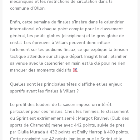
mécaniques et les restrictions de circulation dans la
commune d’Ollon.
Enfin, cette semaine de finales s’insère dans le calendrier
international où chaque point compte pour le classement
général, les petits globes (disciplines) et le gros globe de
cristal. Les épreuves à Villars peuvent donc influer
fortement sur les podiums finaux, ce qui explique la tension
tactique attendue sur chaque départ. Insight final : planifier
sa venue avec le calendrier en main est la clé pour ne rien
manquer des moments décisifs
.
Quelles sont les principales têtes d’affiche et les enjeux
sportifs avant les finales à Villars ?
Le profil des leaders de la saison impose un intérêt
particulier pour ces finales. Chez les femmes, le classement
du Sprint est extrêmement serré :
Margot Ravinel
(Club des
sports de Chamonix) mène avec 442 points, suivie de près
par
Giulia Murada
à 432 points et
Emily Harrop
à 400 points.
Cette proximité sur 42 points implique que le Sprint et le