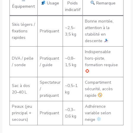
Usage
Poids
Remarque
Équipement
indicatif
Bonne montée,
Skis légers /
~2,5–
attention à la
fixations
Pratiquant
3,5 kg
stabilité en
rapides
descente
Indispensable
DVA / pelle
Pratiquant
~0,8–
hors-piste,
/ sonde
/ guide
1,5 kg
formation requise
Spectateur
Compartiment
Sac à dos
~0,5–1
/
sécurité, accès
20–40 L
kg
pratiquant
rapide
Peaux (jeu
Adhérence
~0,3–
principal +
Pratiquant
variable selon
0,6 kg
secours)
neige