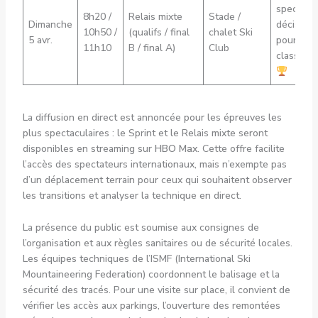
spectacle
8h20 /
Relais mixte
Stade /
Dimanche
décisive
10h50 /
(qualifs / final
chalet Ski
5 avr.
pour les
11h10
B / final A)
Club
classeme
La diffusion en direct est annoncée pour les épreuves les
plus spectaculaires : le Sprint et le Relais mixte seront
disponibles en streaming sur
HBO Max
. Cette offre facilite
l’accès des spectateurs internationaux, mais n’exempte pas
d’un déplacement terrain pour ceux qui souhaitent observer
les transitions et analyser la technique en direct.
La présence du public est soumise aux consignes de
l’organisation et aux règles sanitaires ou de sécurité locales.
Les équipes techniques de l’ISMF (International Ski
Mountaineering Federation) coordonnent le balisage et la
sécurité des tracés. Pour une visite sur place, il convient de
vérifier les accès aux parkings, l’ouverture des remontées