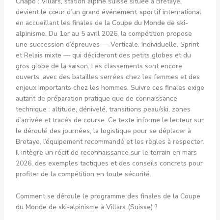
Chapô
: Villars, station alpine suisse située à Bretaye,
devient le cœur d’un grand
événement sportif
international
en accueillant les finales de la
Coupe du Monde
de
ski-
alpinisme
. Du 1er au 5 avril 2026, la compétition propose
une succession d’épreuves — Verticale, Individuelle, Sprint
et Relais mixte — qui décideront des petits globes et du
gros globe de la saison. Les classements sont encore
ouverts, avec des batailles serrées chez les femmes et des
enjeux importants chez les hommes. Suivre ces finales exige
autant de préparation pratique que de connaissance
technique : altitude, dénivelé, transitions peau/ski, zones
d’arrivée et tracés de course. Ce texte informe le lecteur sur
le déroulé des journées, la logistique pour se déplacer à
Bretaye, l’équipement recommandé et les règles à respecter.
Il intègre un récit de reconnaissance sur le terrain en mars
2026, des exemples tactiques et des conseils concrets pour
profiter de la compétition en toute sécurité.
Comment se déroule le programme des finales de la Coupe
du Monde de ski-alpinisme à Villars (Suisse) ?