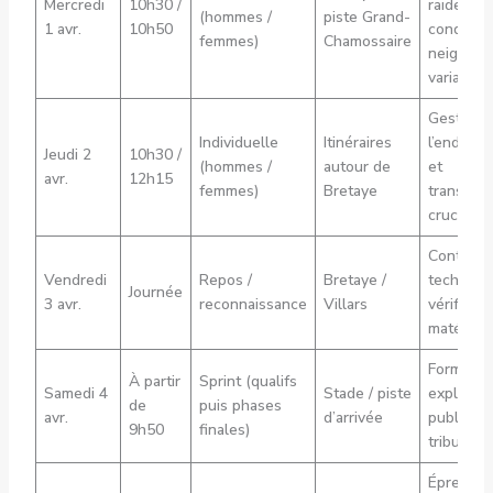
Mercredi
10h30 /
raide,
(hommes /
piste Grand-
1 avr.
10h50
condition
femmes)
Chamossaire
neige
variable
Gestion 
Individuelle
Itinéraires
l’enduran
Jeudi 2
10h30 /
(hommes /
autour de
et
avr.
12h15
femmes)
Bretaye
transitio
cruciales
Contrôle
Vendredi
Repos /
Bretaye /
techniqu
Journée
3 avr.
reconnaissance
Villars
vérifs
matériel
Format
À partir
Sprint (qualifs
Samedi 4
Stade / piste
explosif,
de
puis phases
avr.
d’arrivée
public en
9h50
finales)
tribune
Épreuve 